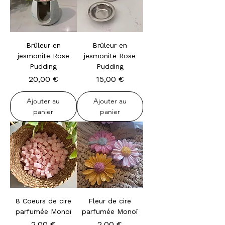
Brûleur en
Brûleur en
jesmonite Rose
jesmonite Rose
Pudding
Pudding
Prix
Prix
20,00 €
15,00 €
Ajouter au
Ajouter au
panier
panier
8 Coeurs de cire
Fleur de cire
parfumée Monoï
parfumée Monoï
Prix
Prix
2,00 €
2,00 €