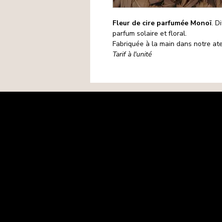
Fleur de cire parfumée Monoï
. D
parfum solaire et floral.
Fabriquée à la main dans notre ate
Tarif à l'unité
Mentions légales
Politique de confidentialité
Politique de cookies
CGV
Matières premières
Retours-Remboursements
Contact
FAQ