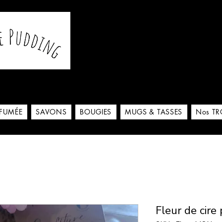
De notre atelier à votre m
 ici
RFUMÉE
SAVONS
BOUGIES
MUGS & TASSES
Nos TR
Fleur de cir