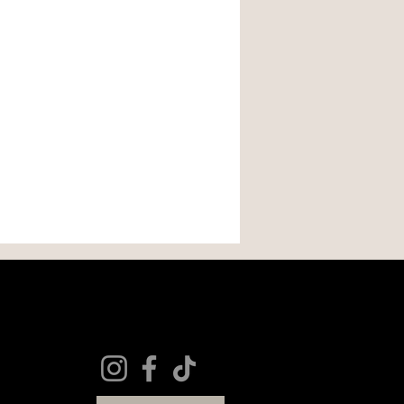
lité :
 ?
 neuf
 bureau, dans une chambre
 pas avoir été retirée.
 Elle fonctionne très bien en
tre retourné dans son emballage
au ?
t être effectuée dans un délai de
cadeau
originale, colorée et
ception de la commande.
es :
és, salis ou incomplets
ge
vec votre numéro de commande.
de validée, vous recevrez les
tour.
 vérification du produit, nous
change selon la disponibilité des
ont à la charge du client, sauf en
 part ou de produit défectueux.