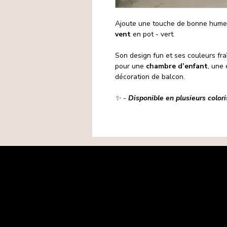
Ajoute une touche de bonne hume
vent
en pot - vert.
Son design fun et ses couleurs fraî
pour une
chambre d’enfant
, une
décoration de balcon.
✨ -
Disponible en plusieurs color
Mentions légales
Politique de confidentialité
Politique de cookies
CGV
Matières premières
Retours-Remboursements
Contact