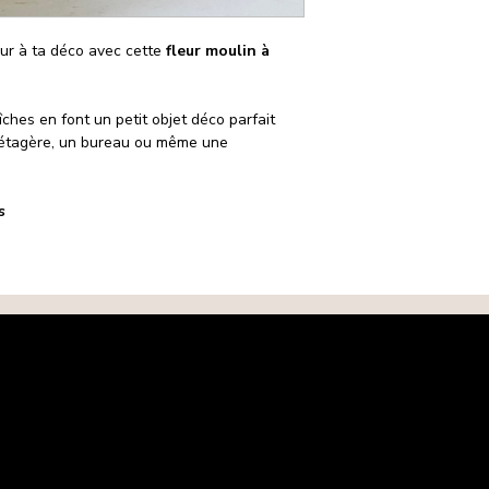
coloris.
Conditions d’éligibi
Où puis-je la placer
L’article doit être
ur à ta déco avec cette
fleur moulin à
Sur une étagère, un
L’étiquette ne doit
d’enfant, une entrée…
Le produit doit ê
petite touche déco.
d’origine.
ches en font un petit objet déco parfait
Est-ce un bon cade
Toute demande doi
 étagère, un bureau ou même une
Oui, c’est une idée 
14 jours après ré
mignonne
.
Articles non éligibl
Articles endommag
is
Procédure d’échan
Contactez-nous a
Une fois la deman
instructions de re
Après réception et
procéderons à l’é
stocks.
Frais de retour
Les frais de retour s
cas d’erreur de notre