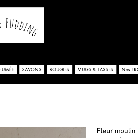
De notre atelier à votre m
 ici
RFUMÉE
SAVONS
BOUGIES
MUGS & TASSES
Nos TR
Fleur moulin 