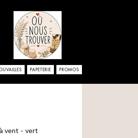
aison
OUVAILLES
PAPETERIE
PROMOS
à vent - vert