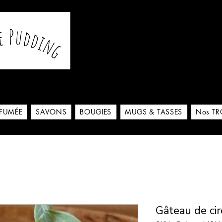
De notre atelier à votre m
 ici
RFUMÉE
SAVONS
BOUGIES
MUGS & TASSES
Nos TR
Gâteau de ci