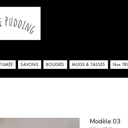
De notre atelier à votre m
 ici
RFUMÉE
SAVONS
BOUGIES
MUGS & TASSES
Nos TR
Modèle 03