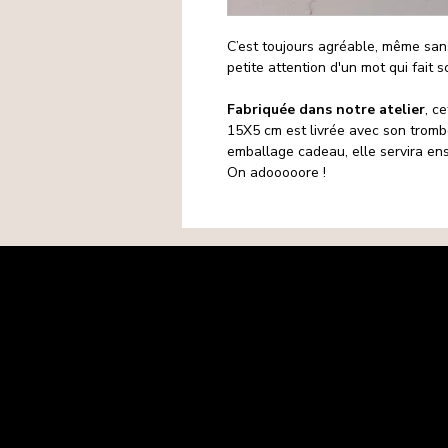
C’est toujours agréable, même san
petite attention d'un mot qui fait s
Fabriquée dans notre atelier
, c
15X5 cm est livrée avec son trombo
emballage cadeau, elle servira en
On adooooore !
Mentions légales
Politique de confidentialité
Politique de cookies
CGV
Matières premières
Retours-Remboursements
Contact
FAQ