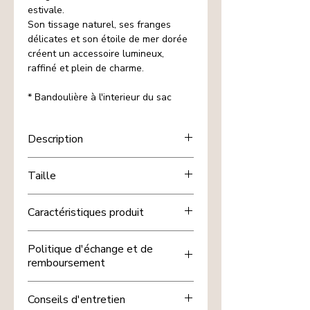
estivale.
Son tissage naturel, ses franges
délicates et son étoile de mer dorée
créent un accessoire lumineux,
raffiné et plein de charme.
* Bandoulière à l'interieur du sac
Description
Ses tons naturels apaisants et ses
Taille
détails inspirés de la mer apportent
une touche bohème chic intemporelle
25x19cm env.
à toutes vos tenues, de la plage aux
Caractéristiques produit
soirées d’été.
Cauris & coquillages 🐚
Politique d'échange et de
Étoile de mer dorée & finitions
remboursement
élégantes ✨
Style bohème chic – tropical – été
Chez nous, votre satisfaction est
Légère, pratique et confortable
Conseils d'entretien
importante. Si un article de