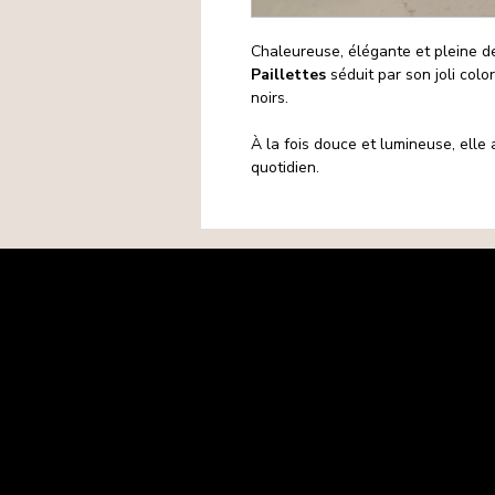
Chaleureuse, élégante et pleine d
Paillettes
séduit par son joli colo
noirs.
À la fois douce et lumineuse, elle
quotidien.
Mentions légales
Politique de confidentialité
Politique de cookies
CGV
Matières premières
Retours-Remboursements
Contact
FAQ