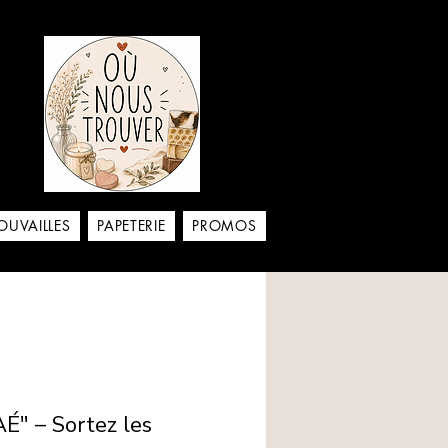
aison
OUVAILLES
PAPETERIE
PROMOS
É" – Sortez les