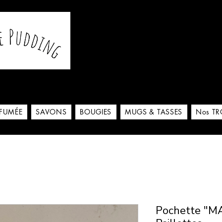
De notre atelier à votre m
 ici
RFUMÉE
SAVONS
BOUGIES
MUGS & TASSES
Nos TR
Pochette "MA