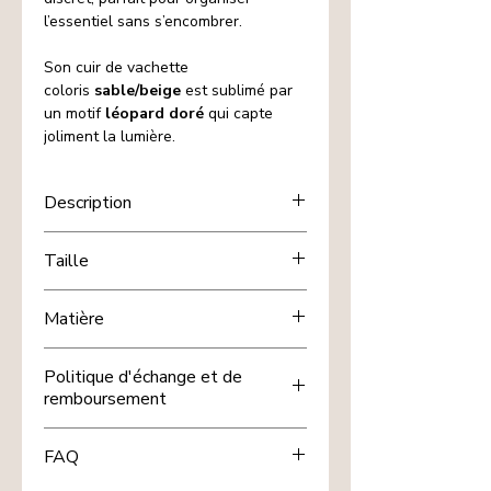
l’essentiel sans s’encombrer.
Son cuir de vachette
coloris
sable/beige
est sublimé par
un motif
léopard doré
qui capte
joliment la lumière.
Description
Pratique au quotidien, il possède
2
Taille
compartiments
, dont
1
compartiment zippé
pour la
11x8,5cm env.
monnaie ou les petits objets, et se
Matière
ferme avec une
pression
.
Les + :
Cuir de vachette
Politique d'échange et de
Cuir de vachette
remboursement
2 compartiments
, dont
1 zippé
Fermeture
pression
Chez nous, votre satisfaction est
Format compact, facile à glisser
FAQ
importante. Si un article de
dans le sac
nos
"Petites trouvailles"
ne vous