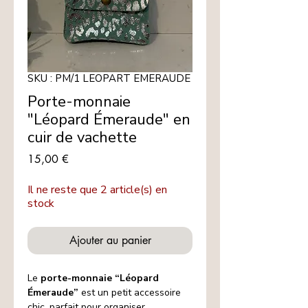
SKU : PM/1 LEOPART EMERAUDE
Porte-monnaie
"Léopard Émeraude" en
cuir de vachette
Prix
15,00 €
Il ne reste que 2 article(s) en
stock
Ajouter au panier
Le
porte-monnaie “Léopard
Émeraude”
est un petit accessoire
chic, parfait pour organiser