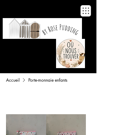
De notre atelier
à votre maison
Accueil
Porte-monnaie enfants
Tri