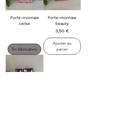
Porte-monnaie
Porte-monnaie
cerise
beauty
En fabrication
Prix
3,50 €
Ajouter au
En fabrication
panier
Porte-monnaie
licornes
Prix
3,50 €
Ajouter au