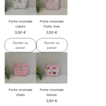
Porte-monnaie
Porte-monnaie
cœurs
fruits rose
Prix
Prix
3,50 €
3,50 €
Ajouter au
Ajouter au
panier
panier
Porte-monnaie
Porte-monnaie
chats
bisous
En fabrication
Prix
3,50 €