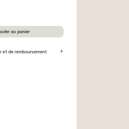
outer au panier
ge et de remboursement
🖐️ de notre e-shop sont fabriqués
onnalisés selon les indications
 et par mesure d'hygiène, ils ne
ris, ni échangés, ni remboursés.
s pour votre compréhension et la
nous accordée.