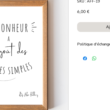
SKU : AFF-19
Prix
6,00 €
Aj
Politique d'échan
Les articles indiqués
à la demande ou pers
remises.
Dans ces conditions
peuvent être ni rep
Nous vous remercion
confiance que vous 