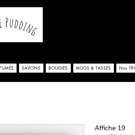
De notre atelier à votre m
 ici
RFUMÉE
SAVONS
BOUGIES
MUGS & TASSES
Nos TR
Affiche 19