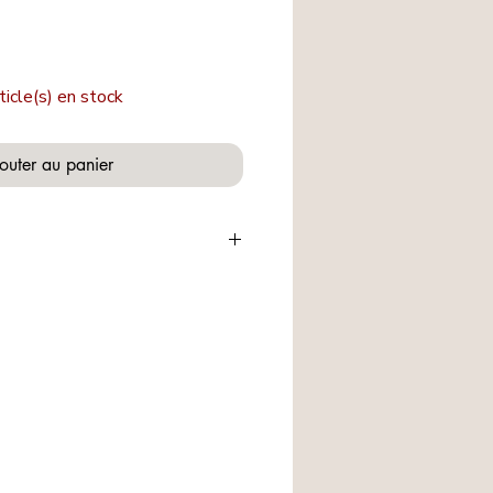
ticle(s) en stock
outer au panier
les !
ites merveilles dénichées avec
inales. Une
trouvaille pour chaque