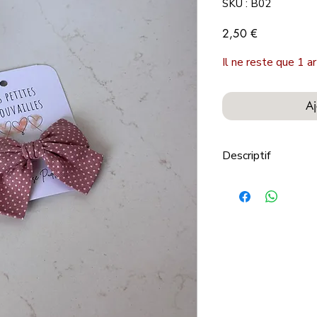
SKU : B02
Prix
2,50 €
Il ne reste que 1 ar
Aj
Descriptif
Nos petites trouvail
Craquez pour ces pet
soin, stylées et orig
mood.