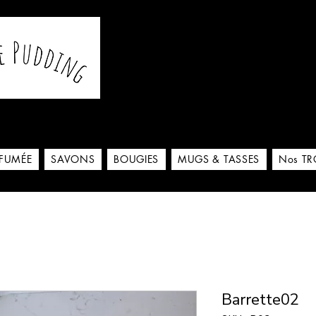
De notre atelier à votre m
 ici
RFUMÉE
SAVONS
BOUGIES
MUGS & TASSES
Nos TR
Barrette02