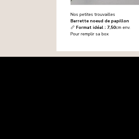
Nos petites trouvailles
Barrette noeud de papillon
📏
Format idéal : 7,50
cm env.
Pour remplir sa box
Mentions légales
Politique de confidentialité
Politique de cookies
CGV
Matières premières
Retours-Remboursements
Contact
FAQ