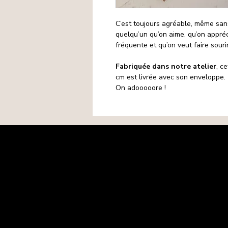
C’est toujours agréable, même sans
quelqu’un qu’on aime, qu’on appré
fréquente et qu’on veut faire souri
Fabriquée dans notre atelier
, c
cm est livrée avec son enveloppe.
On adooooore !
Mentions légales
Politique de confidentialité
Politique de cookies
CGV
Matières premières
Retours-Remboursements
Contact
FAQ