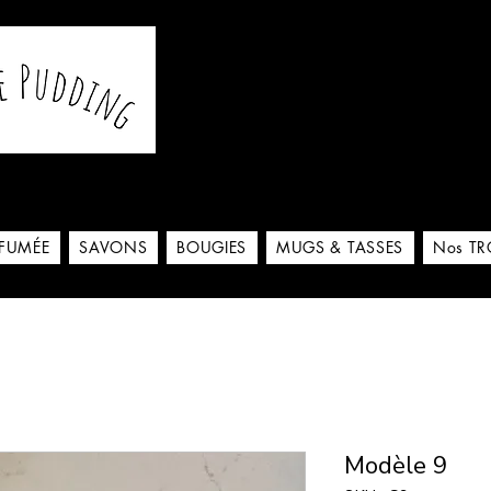
De notre atelier à votre m
 ici
RFUMÉE
SAVONS
BOUGIES
MUGS & TASSES
Nos TR
Modèle 9