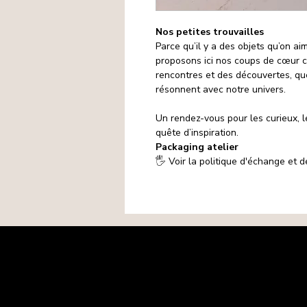
Nos petites trouvailles
Parce qu’il y a des objets qu’on a
proposons ici nos coups de cœur ch
rencontres et des découvertes, qu
résonnent avec notre univers.
Un rendez-vous pour les curieux, l
quête d’inspiration.
Packaging atelier
🖐️ Voir la politique d'échange et
Mentions légales
Politique de confidentialité
Politique de cookies
CGV
Matières premières