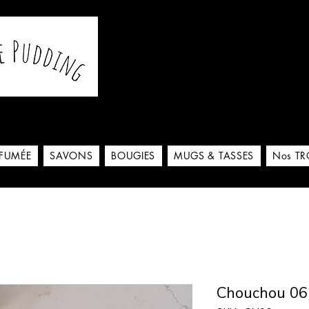
De notre atelier à votre m
 ici
RFUMÉE
SAVONS
BOUGIES
MUGS & TASSES
Nos TR
Chouchou 06