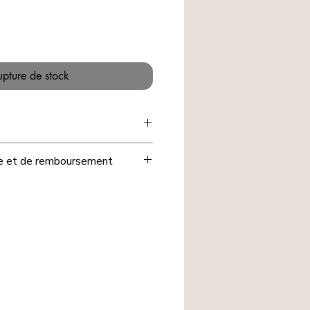
upture de stock
ge et de remboursement
, nous avons souhaité que les
iqués🖐️ sur le e-shop
ne soient ni
, ni remboursés.
s pour votre compréhension et la
nous accordée.