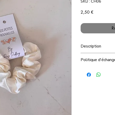
SKU : CH06
Prix
2,50 €
R
Description
Politique d'échan
Par mesure d'hygiène
articles en tissu ind
repris, ni échangés
Nous vous remercion
confiance que vous 