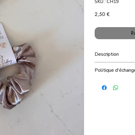
SKU : CH19
Prix
2,50 €
R
Description
Politique d'échan
Par mesure d'hygiène
articles en tissu ind
repris, ni échangés
Nous vous remercion
confiance que vous 