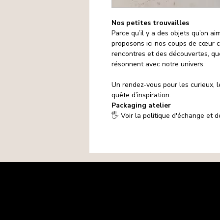
Nos petites trouvailles
Parce qu’il y a des objets qu’on a
proposons ici nos coups de cœur ch
rencontres et des découvertes, qu
résonnent avec notre univers.
Un rendez-vous pour les curieux, l
quête d’inspiration.
Packaging atelier
🖐️ Voir la politique d'échange et
Mentions légales
Politique de confidentialité
Politique de cookies
CGV
Matières premières