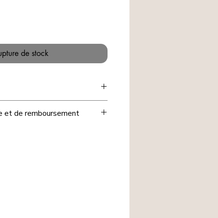
upture de stock
ge et de remboursement
, nous avons souhaité que les
iqués🖐️ sur le e-shop
ne soient ni
, ni remboursés.
s pour votre compréhension et la
nous accordée.