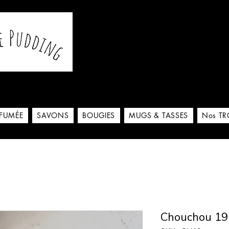
De notre atelier à votre m
 ici
RFUMÉE
SAVONS
BOUGIES
MUGS & TASSES
Nos TR
Chouchou 19