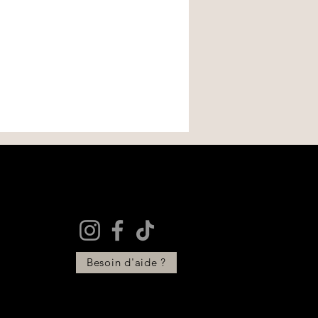
 neuf
 ?
 pas avoir été retirée.
 chignon ou demi-queue. Laissez
tre retourné dans son emballage
ou faites un petit nœud.
au quotidien ?
t être effectuée dans un délai de
douceur sans trop serrer.
ception de la commande.
ir ?
es :
commandé, séchage à plat.
és, salis ou incomplets
ge
vec votre numéro de commande.
de validée, vous recevrez les
tour.
 vérification du produit, nous
change selon la disponibilité des
Besoin d'aide ?
ont à la charge du client, sauf en
 part ou de produit défectueux.