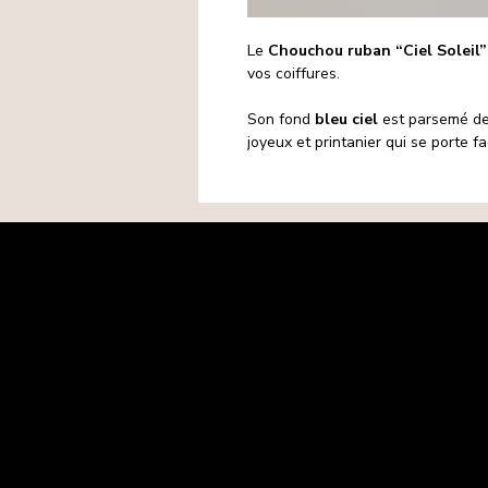
Le
Chouchou ruban “Ciel Soleil”
vos coiffures.
Son fond
bleu ciel
est parsemé d
joyeux et printanier qui se porte f
Mentions légales
Politique de confidentialité
Politique de cookies
CGV
Matières premières
Retours-Remboursements
Contact
FAQ