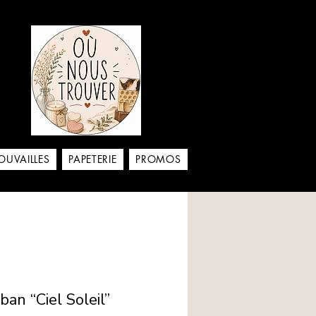
aison
OUVAILLES
PAPETERIE
PROMOS
an “Ciel Soleil”