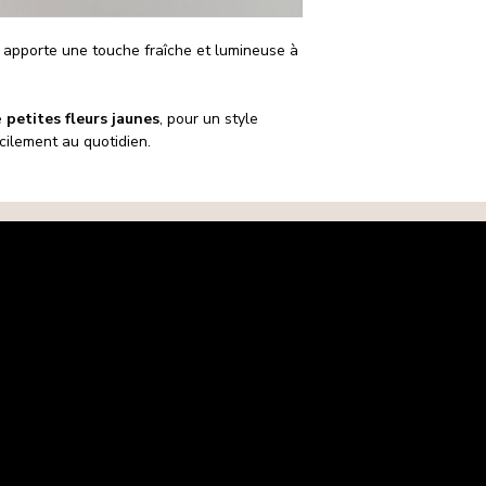
L’article doit être
Comment le porter
L’étiquette ne doit
En queue-de-cheval,
Le produit doit ê
apporte une touche fraîche et lumineuse à
les rubans retomber 
d’origine.
Est-ce confortable 
Toute demande doi
Oui, il maintient en 
14 jours après ré
e
petites fleurs jaunes
, pour un style
Comment l’entreten
Articles non éligibl
acilement au quotidien.
Lavage à la main re
Articles endommag
Procédure d’échan
Contactez-nous a
Une fois la deman
instructions de re
Après réception et
procéderons à l’é
stocks.
Frais de retour
Les frais de retour s
cas d’erreur de notre