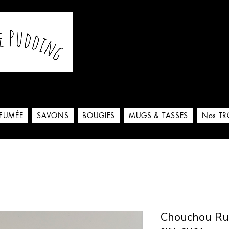
De notre atelier à votre m
 ici
RFUMÉE
SAVONS
BOUGIES
MUGS & TASSES
Nos TR
Chouchou Rub