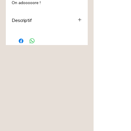
On adooooore !
Descriptif
Le cadeau top tendance !
Craquez pour une petite attention.