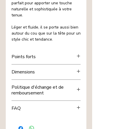
parfait pour apporter une touche
naturelle et sophistiquée à votre
tenue.
Léger et fluide, il se porte aussi bien
autour du cou que sur la tête pour un
style chic et tendance.
Points forts
Succombez à ce foulard aux motifs
Dimensions
floraux et feuillages délicats, idéal
pour sublimer vos looks du quotidien.
70cm x 70cm env
Polyvalent, il se noue autour du cou,
Politique d'échange et de
du sac ou se porte en foulard
remboursement
cheveux pour une allure féminine et
moderne.
Chez nous, votre satisfaction est
FAQ
importante. Si un article de nos "Nos
petites trouvailles" ne vous convient
Peut-on porter ce foulard autour
pas, vous pouvez demander un
de la tête ?
échange sous certaines conditions.