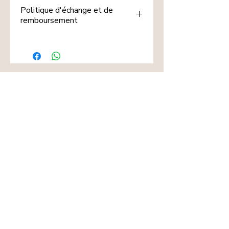
Politique d'échange et de
remboursement
Les articles indiqués🖐️ de notre e-
shop sont fabriqués à la demande ou
personnalisés selon les indications
remises.
Dans ces conditions et par mesure
d'hygiène, ils ne peuvent être ni
repris, ni échangés, ni remboursés.
Nous vous remercions pour votre
compréhension et la confiance que
vous nous accordée.
Mentions légales
Politique de confidentialité
Politique de cookies
CGV