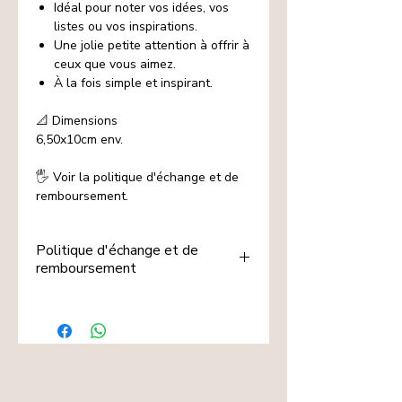
Idéal pour noter vos idées, vos
listes ou vos inspirations.
Une jolie petite attention à offrir à
ceux que vous aimez.
À la fois simple et inspirant.
📐 Dimensions
6,50x10cm
env.
🖐️ Voir la politique d'échange et de
remboursement.
Politique d'échange et de
remboursement
Les articles indiqués🖐️ de notre e-
shop sont fabriqués à la demande ou
personnalisés selon les indications
remises.
Dans ces conditions et par mesure
d'hygiène, ils ne peuvent être ni