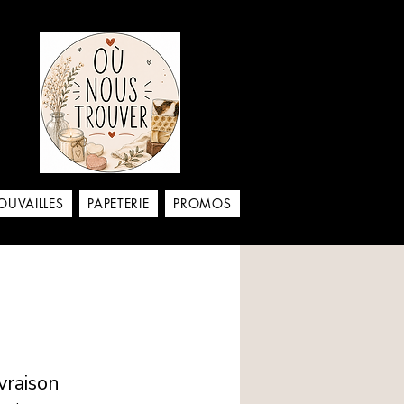
aison
OUVAILLES
PAPETERIE
PROMOS
vraison