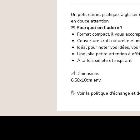
Un petit carnet pratique, à glisser 
en douce attention.
🌸
Pourquoi on l’adore ?
Format compact, il vous accom
Couverture kraft naturelle et mi
Idéal pour noter vos idées, vos l
Une jolie petite attention à off
À la fois simple et inspirant.
📐 Dimensions
6,50x10cm
env.
🖐️ Voir la politique d'échange et
Mentions légales
Politique de confidentialité
Politique de cookies