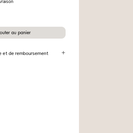
vraison
outer au panier
ge et de remboursement
🖐️ de notre e-shop sont fabriqués
onnalisés selon les indications
 et par mesure d'hygiène, ils ne
ris, ni échangés, ni remboursés.
s pour votre compréhension et la
nous accordée.