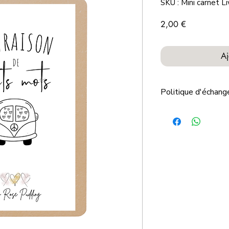
SKU : Mini carnet Li
Prix
2,00 €
Aj
Politique d'échan
Les articles indiqués
à la demande ou pers
remises.
Dans ces conditions
peuvent être ni rep
Nous vous remercion
confiance que vous 