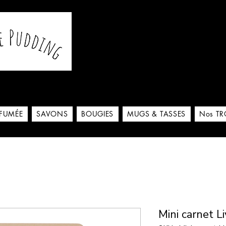
De notre atelier à votre m
 ici
RFUMÉE
SAVONS
BOUGIES
MUGS & TASSES
Nos TR
Mini carnet Li