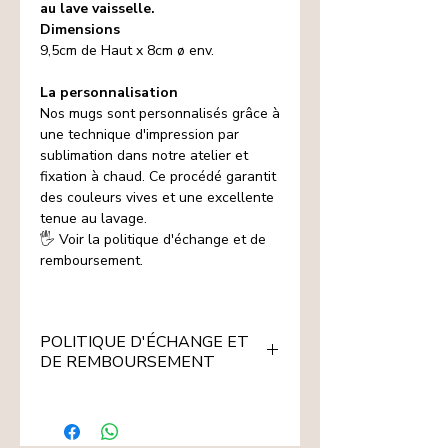
au lave vaisselle.
Dimensions
9,5cm de Haut x 8cm ø env.
La personnalisation
Nos mugs sont personnalisés grâce à
une technique d'impression par
sublimation dans notre atelier et
fixation à chaud. Ce procédé garantit
des couleurs vives et une excellente
tenue au lavage.
🖐️ Voir la politique d'échange et de
remboursement.
POLITIQUE D'ÉCHANGE ET
DE REMBOURSEMENT
Les articles signalés 🖐️ sont
fabriqués à la demande ou
personnalisés selon les indications