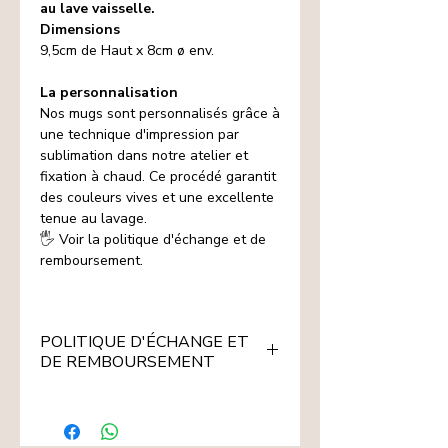
au lave vaisselle.
Dimensions
9,5cm de Haut x 8cm ø env.
La personnalisation
Nos mugs sont personnalisés grâce à
une technique d'impression par
sublimation dans notre atelier et
fixation à chaud. Ce procédé garantit
des couleurs vives et une excellente
tenue au lavage.
🖐️ Voir la politique d'échange et de
remboursement.
POLITIQUE D'ÉCHANGE ET
DE REMBOURSEMENT
Les articles signalés 🖐️ sont
fabriqués à la demande ou
personnalisés selon les indications