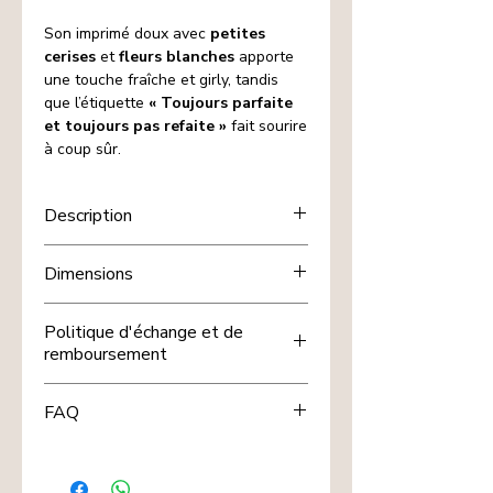
Son imprimé doux avec
petites
cerises
et
fleurs blanches
apporte
une touche fraîche et girly, tandis
que l’étiquette
« Toujours parfaite
et toujours pas refaite »
fait sourire
à coup sûr.
Description
La
fermeture rose
avec son
bijou
Dimensions
étoile
ajoute une finition mignonne
et pratique. Idéale en
pochette de
18,5x11,5cm env.
sac
,
trousse maquillage
,
trousse
Politique d'échange et de
d’école
ou mini pochette de voyage.
remboursement
Points forts
Chez nous, votre satisfaction est
Pochette /
FAQ
importante. Si un article de nos
trousse
zippée
pratique au
"Petites trouvailles" ne vous convient
quotidien
À quoi sert cette pochette pour
pas, vous pouvez demander un
Motif
cerises
+ petites fleurs sur
enfant ?
échange sous certaines conditions.
fond rose