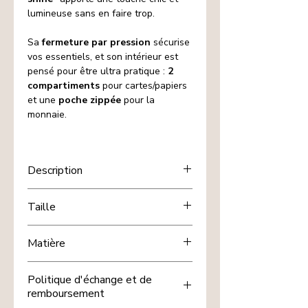
lumineuse sans en faire trop.
Sa
fermeture par pression
sécurise
vos essentiels, et son intérieur est
pensé pour être ultra pratique :
2
compartiments
pour cartes/papiers
et une
poche zippée
pour la
monnaie.
Description
Compact, élégant, il se glisse
Taille
facilement dans tous les sacs et
convient aussi bien au quotidien
15,5x10cm env.
qu’en sortie.
Matière
Caractéristiques
2 compartiments
(cartes, billets,
Cuir de vachette
Politique d'échange et de
papiers)
remboursement
1 poche zippée
pour la monnaie