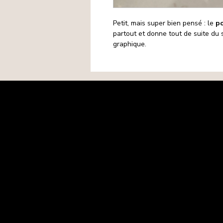
Petit, mais super bien pensé : le
p
partout et donne tout de suite du
graphique.
Mentions légales
Politique de confidentialité
Politique de cookies
CGV
Matières premières
Retours-Remboursements
Contact
FAQ