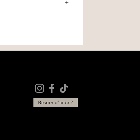
es trouvailles"
ne vous convient
mander un échange sous certaines
e compartiments ?
nts
, dont
1 compartiment zippé
.
é
t-il fabriqué ?
neuf, non porté et non lavé
.
oit pas avoir été retirée
.
es pièces ?
tre retourné dans son
emballage
t zippé
est parfait pour la
t être effectuée dans un délai de
éception
de la commande.
sion
+ zip intérieur.
ir ?
giène, certains articles ne
ent humide + soin cuir
hangés :
.
ées ou essayées sans protection
és, salis ou incomplets
Besoin d'aide ?
vec votre numéro de commande.
de validée, vous recevrez les
tour.
 vérification du produit, nous
change selon la disponibilité des