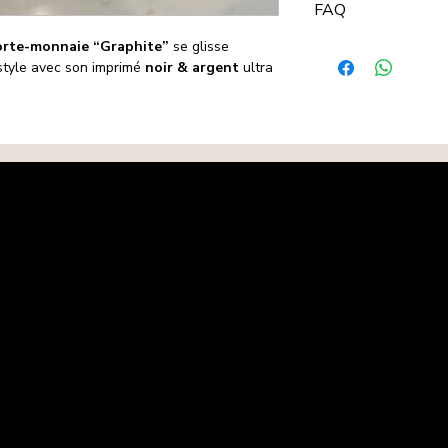
FAQ
article de nos
"Petit
pas, vous pouvez de
orte-monnaie “Graphite”
se glisse
Combien y a-t-il d
conditions.
 style avec son imprimé
noir & argent
ultra
Il y a
2 compartime
Conditions d’éligibilit
En quelle matière es
L’article doit être
En
cuir de vachette
.
L’étiquette ne d
Peut-on y mettre d
Le produit doit ê
Oui, le
compartimen
d’origine
.
monnaie.
Toute demande doi
Est-il sécurisé ?
14 jours après r
Oui : fermeture
pres
Articles non éligibles
Comment l’entreten
Pour des raisons d’hy
Chiffon doux légèrem
peuvent pas être éc
occasionnel si besoin
Chaussettes port
Articles endommag
Procédure d’échange
Contactez-nous a
Une fois la deman
instructions de re
Après réception et
procéderons à l’é