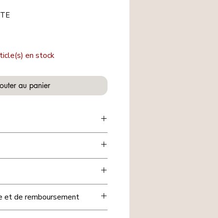
ITE
ticle(s) en stock
outer au panier
rouves une organisation simple et
iments
, dont
1 poche
 monnaie ou les petits essentiels.
ec une
pression
pour une
quotidien.
ge et de remboursement
r de vachette
, il est à la fois
sfaction est importante. Si un