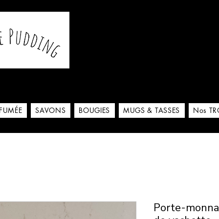
De notre atelier à votre m
 ici
RFUMÉE
SAVONS
BOUGIES
MUGS & TASSES
Nos TR
Porte-monnai