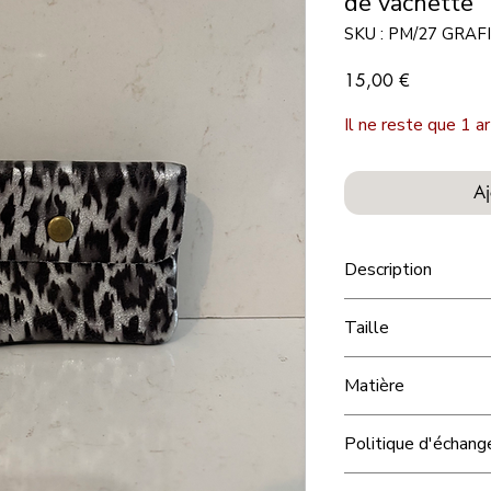
de vachette
SKU : PM/27 GRAF
Prix
15,00 €
Il ne reste que 1 ar
Aj
Description
À l’intérieur, tu ret
Taille
efficace :
2 compart
zippée
idéale pour la
11x8,5cm env.
Le tout se ferme av
Matière
utilisation rapide au 
Cuir de vachette
Politique d'échan
Confectionné en
cui
élégant et durable.
Chez nous, votre sati