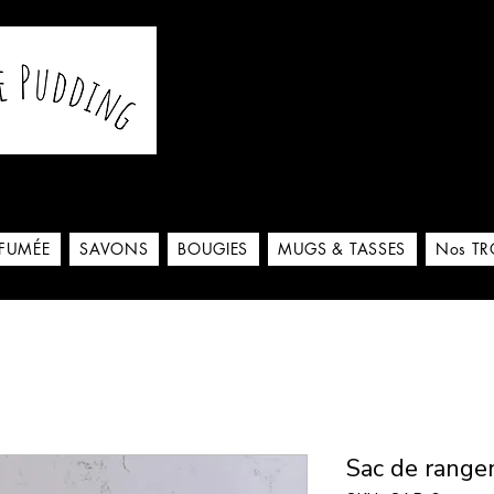
De notre atelier à votre m
 ici
RFUMÉE
SAVONS
BOUGIES
MUGS & TASSES
Nos TR
Sac de range