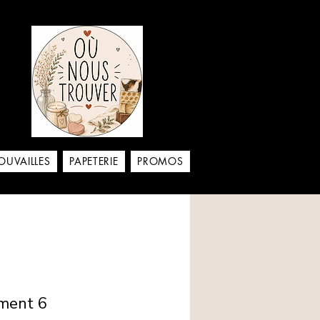
aison
OUVAILLES
PAPETERIE
PROMOS
ment 6