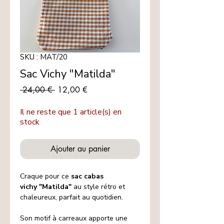
SKU : MAT/20
Sac Vichy "Matilda"
Prix
Prix
 24,00 € 
12,00 €
original
promotionnel
Il ne reste que 1 article(s) en
stock
Ajouter au panier
Craque pour ce
sac cabas
vichy "Matilda"
au style rétro et
chaleureux, parfait au quotidien.
Son motif à carreaux apporte une