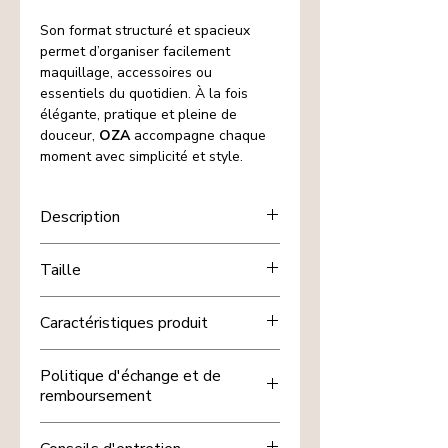
Son format structuré et spacieux
permet d’organiser facilement
maquillage, accessoires ou
essentiels du quotidien. À la fois
élégante, pratique et pleine de
douceur,
OZA
accompagne chaque
moment avec simplicité et style.
Description
Une trousse chic et raffinée, parfaite
Taille
pour soi ou pour offrir.
Points forts
L19 x P10 x H10 cm env.
Velours côtelé doux et élégant
Caractéristiques produit
Motif floral délicat et intemporel
Format spacieux et pratique
Nom : OZA
Politique d'échange et de
Fermeture zippée résistante
Modèle : Amour
remboursement
Idée cadeau douce et élégante
Style : Luxe simple
Matière : Velours côtelé
Chez nous, votre satisfaction est
Couleur : Beige & brun