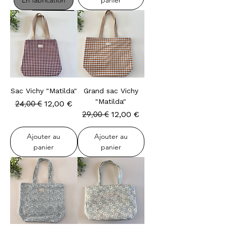
En fabrication
panier
Sac Vichy "Matilda"
Grand sac Vichy
"Matilda"
Prix original
Prix promotionnel
24,00 €
12,00 €
Prix original
Prix promotionnel
29,00 €
12,00 €
Ajouter au
Ajouter au
panier
panier