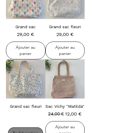
Grand sac
Grand sac fleuri
Prix
Prix
29,00 €
29,00 €
Ajouter au
Ajouter au
panier
panier
Grand sac fleuri
Sac Vichy "Matilda"
En fabrication
Prix original
Prix promotionnel
24,00 €
12,00 €
Ajouter au