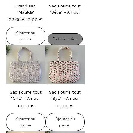
Grand sac
Sac Fourre tout
"Matilda"
"Sélia" - Amour
En fabrication
Prix original
Prix promotionnel
29,00 €
12,00 €
Ajouter au
panier
En fabrication
Sac Fourre tout
Sac Fourre tout
"Orla" - Amour
"Sya" - Amour
Prix
Prix
10,00 €
10,00 €
Ajouter au
Ajouter au
panier
panier